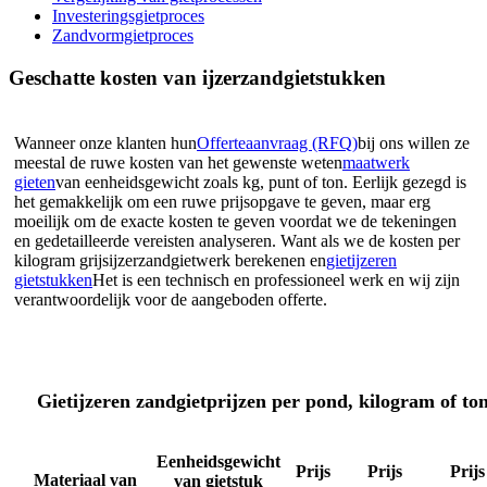
Investeringsgietproces
Zandvormgietproces
Geschatte kosten van ijzerzandgietstukken
Wanneer onze klanten hun
Offerteaanvraag (RFQ)
bij ons willen ze
meestal de ruwe kosten van het gewenste weten
maatwerk
gieten
van eenheidsgewicht zoals kg, punt of ton. Eerlijk gezegd is
het gemakkelijk om een ​​ruwe prijsopgave te geven, maar erg
moeilijk om de exacte kosten te geven voordat we de tekeningen
en gedetailleerde vereisten analyseren. Want als we de kosten per
kilogram grijsijzerzandgietwerk berekenen en
gietijzeren
gietstukken
Het is een technisch en professioneel werk en wij zijn
verantwoordelijk voor de aangeboden offerte.
Gietijzeren zandgietprijzen per pond, kilogram of to
Eenheidsgewicht
Prijs
Prijs
Prijs
Materiaal van
van gietstuk