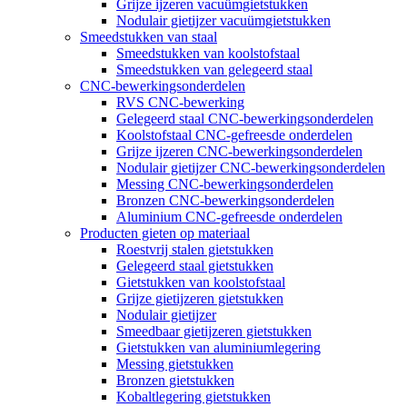
Grijze ijzeren vacuümgietstukken
Nodulair gietijzer vacuümgietstukken
Smeedstukken van staal
Smeedstukken van koolstofstaal
Smeedstukken van gelegeerd staal
CNC-bewerkingsonderdelen
RVS CNC-bewerking
Gelegeerd staal CNC-bewerkingsonderdelen
Koolstofstaal CNC-gefreesde onderdelen
Grijze ijzeren CNC-bewerkingsonderdelen
Nodulair gietijzer CNC-bewerkingsonderdelen
Messing CNC-bewerkingsonderdelen
Bronzen CNC-bewerkingsonderdelen
Aluminium CNC-gefreesde onderdelen
Producten gieten op materiaal
Roestvrij stalen gietstukken
Gelegeerd staal gietstukken
Gietstukken van koolstofstaal
Grijze gietijzeren gietstukken
Nodulair gietijzer
Smeedbaar gietijzeren gietstukken
Gietstukken van aluminiumlegering
Messing gietstukken
Bronzen gietstukken
Kobaltlegering gietstukken