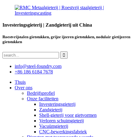
Investeringsgieterij | Zandgieterij uit China
Roestvrijstalen gietstukken, grijze ijzeren gietstukken, nodulair gietijzeren
gietstukken
info@steel-foundry.com
+86 186 6184 7678
Thuis
Over ons
Bedrijfsprofiel
Onze faciliteiten
Investeringsgieterij
Zandgieterij
Shell-gieterij voor gietvormen
Verloren schuimgieterij
Vacuümgieterij
CNC-bewerkingsfabriek