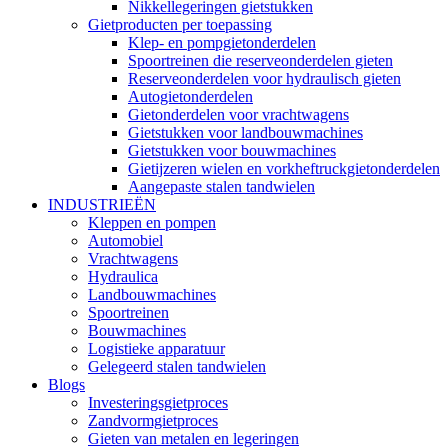
Nikkellegeringen gietstukken
Gietproducten per toepassing
Klep- en pompgietonderdelen
Spoortreinen die reserveonderdelen gieten
Reserveonderdelen voor hydraulisch gieten
Autogietonderdelen
Gietonderdelen voor vrachtwagens
Gietstukken voor landbouwmachines
Gietstukken voor bouwmachines
Gietijzeren wielen en vorkheftruckgietonderdelen
Aangepaste stalen tandwielen
INDUSTRIEËN
Kleppen en pompen
Automobiel
Vrachtwagens
Hydraulica
Landbouwmachines
Spoortreinen
Bouwmachines
Logistieke apparatuur
Gelegeerd stalen tandwielen
Blogs
Investeringsgietproces
Zandvormgietproces
Gieten van metalen en legeringen