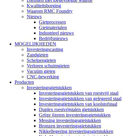
Diensten met toegevoegde waarde
Kwaliteitsborging
Waarom RMC Foundry
Nieuws
Gietprocessen
Gietmaterialen
Industrieel nieuws
Bedrijfsnieuws
MOGELIJKHEDEN
Investeringscasting
Zandgieten
Schelpengieten
Verloren schuimgieten
Vacuüm gieten
CNC-bewerking
Producten
Investeringsgietstukken
Investeringsgietstukken van roestvrij staal
Investeringsgietstukken van gelegeerd staal
Investeringsgietstukken van koolstofstaal
Duplex roestvrijstalen gietstukken
Grijze ijzeren investeringsgietstukken
Messing investeringsgietstukken
Bronzen investeringsgietstukken
Nikkellegering investeringsgietstukken