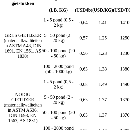
gietstukken
(LB, KG)
(USD/lb)
(USD/KG)
(USD/T
1 - 5 pond (0,5 -
0,64
1.41
1410
2 kg)
GRIJS GIETIJZER
5 - 50 pond (2 -
0,57
1.25
1250
(materiaalkwaliteiten
20 kg)
in ASTM A48, DIN
50 - 100 pond (20
1691, EN 1561, AS
0,56
1.23
1230
- 50 kg)
1830)
100 - 2000 pond
0,63
1,38
1380
(50 - 1000 kg)
1 - 5 pond (0,5 -
0,68
1.49
1490
2 kg)
NODIG
5 - 50 pond (2 -
GIETIJZER
0,63
1.37
1370
20 kg)
(materiaalkwaliteiten
in ASTM A536,
50 - 100 pond (20
0,63
1.37
1370
DIN 1693, EN
- 50 kg)
1563, AS 1831)
100 - 2000 pond