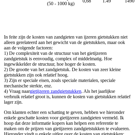
0,68
1.49
1490
(50 - 1000 kg)
In feite zijn de kosten van zandgieten van ijzeren gietstukken niet
alleen gerelateerd aan het gewicht van de gietstukken, maar ook
aan de volgende factoren:
1) De complexiteit van de structuur van het gietijzeren
zandgietstuk is eenvoudig, complex of middelmatig. Hoe
ingewikkelder de structuur, hoe hoger de kosten.
2) De grootte van het zandgietstuk. De kosten van zeer kleine
gietstukken zijn ook relatief hoog.
3) Zijn er speciale eisen, zoals speciale materialen, speciale
mechanische sterkte, enz.
4) Vraag naar
gietijzeren zandgietstukken
. Als het jaarlijkse
verbruik relatief groot is, kunnen de kosten van gietstukken relatief
lager zijn.
Om klanten echter een schatting te geven, hebben we hieronder
enkele geschatte kosten voor gietijzeren zandgieten vermeld. Ik
hoop dat deze informatie kopers kan helpen een referentie te
maken om de prijzen van gietijzeren zandgietstukken te evalueren.
Hieronder vindt u enkele uitleg over de kosten van gietstukken: