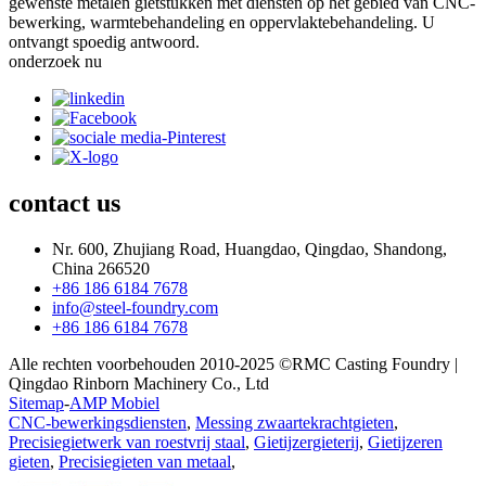
gewenste metalen gietstukken met diensten op het gebied van CNC-
bewerking, warmtebehandeling en oppervlaktebehandeling. U
ontvangt spoedig antwoord.
onderzoek nu
contact
us
Nr. 600, Zhujiang Road, Huangdao, Qingdao, Shandong,
China 266520
+86 186 6184 7678
info@steel-foundry.com
+86 186 6184 7678
Alle rechten voorbehouden 2010-2025 ©RMC Casting Foundry |
Qingdao Rinborn Machinery Co., Ltd
Sitemap
-
AMP Mobiel
CNC-bewerkingsdiensten
,
Messing zwaartekrachtgieten
,
Precisiegietwerk van roestvrij staal
,
Gietijzergieterij
,
Gietijzeren
gieten
,
Precisiegieten van metaal
,