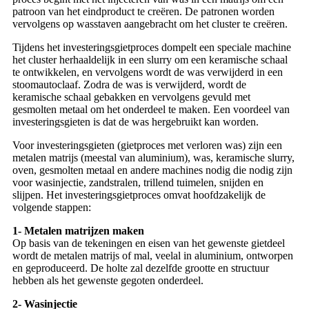
patroon van het eindproduct te creëren. De patronen worden
vervolgens op wasstaven aangebracht om het cluster te creëren.
Tijdens het investeringsgietproces dompelt een speciale machine
het cluster herhaaldelijk in een slurry om een ​​keramische schaal
te ontwikkelen, en vervolgens wordt de was verwijderd in een
stoomautoclaaf. Zodra de was is verwijderd, wordt de
keramische schaal gebakken en vervolgens gevuld met
gesmolten metaal om het onderdeel te maken. Een voordeel van
investeringsgieten is dat de was hergebruikt kan worden.
Voor investeringsgieten (gietproces met verloren was) zijn een
metalen matrijs (meestal van aluminium), was, keramische slurry,
oven, gesmolten metaal en andere machines nodig die nodig zijn
voor wasinjectie, zandstralen, trillend tuimelen, snijden en
slijpen. Het investeringsgietproces omvat hoofdzakelijk de
volgende stappen:
1-
Metalen matrijzen maken
Op basis van de tekeningen en eisen van het gewenste gietdeel
wordt de metalen matrijs of mal, veelal in aluminium, ontworpen
en geproduceerd. De holte zal dezelfde grootte en structuur
hebben als het gewenste gegoten onderdeel.
2-
Wasinjectie