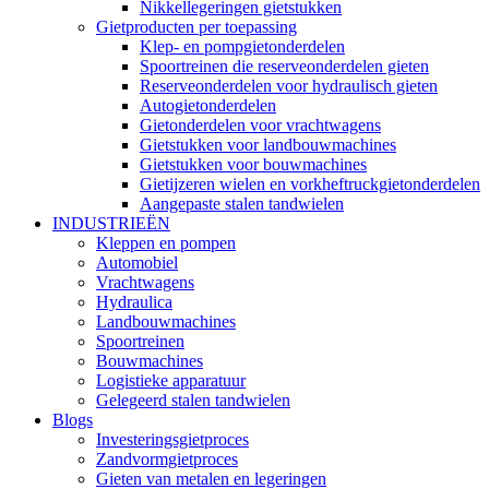
Nikkellegeringen gietstukken
Gietproducten per toepassing
Klep- en pompgietonderdelen
Spoortreinen die reserveonderdelen gieten
Reserveonderdelen voor hydraulisch gieten
Autogietonderdelen
Gietonderdelen voor vrachtwagens
Gietstukken voor landbouwmachines
Gietstukken voor bouwmachines
Gietijzeren wielen en vorkheftruckgietonderdelen
Aangepaste stalen tandwielen
INDUSTRIEËN
Kleppen en pompen
Automobiel
Vrachtwagens
Hydraulica
Landbouwmachines
Spoortreinen
Bouwmachines
Logistieke apparatuur
Gelegeerd stalen tandwielen
Blogs
Investeringsgietproces
Zandvormgietproces
Gieten van metalen en legeringen