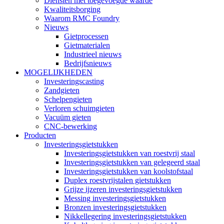
Diensten met toegevoegde waarde
Kwaliteitsborging
Waarom RMC Foundry
Nieuws
Gietprocessen
Gietmaterialen
Industrieel nieuws
Bedrijfsnieuws
MOGELIJKHEDEN
Investeringscasting
Zandgieten
Schelpengieten
Verloren schuimgieten
Vacuüm gieten
CNC-bewerking
Producten
Investeringsgietstukken
Investeringsgietstukken van roestvrij staal
Investeringsgietstukken van gelegeerd staal
Investeringsgietstukken van koolstofstaal
Duplex roestvrijstalen gietstukken
Grijze ijzeren investeringsgietstukken
Messing investeringsgietstukken
Bronzen investeringsgietstukken
Nikkellegering investeringsgietstukken