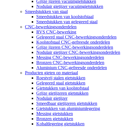
Grijze ijzeren vacuümgietstukken
Nodulair gietijzer vacuümgietstukken
Smeedstukken van staal
Smeedstukken van koolstofstaal
Smeedstukken van gelegeerd staal
CNC-bewerkingsonderdelen
RVS CNC-bewerking
Gelegeerd staal CNC-bewerkingsonderdelen
Koolstofstaal CNC-gefreesde onderdelen
Grijze ijzeren CNC-bewerkingsonderdelen
Nodulair gietijzer CNC-bewerkingsonderdelen
Messing CNC-bewerkingsonderdelen
Bronzen CNC-bewerkingsonderdelen
Aluminium CNC-gefreesde onderdelen
Producten gieten op materiaal
Roestvrij stalen gietstukken
Gelegeerd staal gietstukken
Gietstukken van koolstofstaal
Grijze gietijzeren gietstukken
Nodulair gietijzer
Smeedbaar gietijzeren gietstukken
Gietstukken van aluminiumlegering
Messing gietstukken
Bronzen gietstukken
Kobaltlegering gietstukken