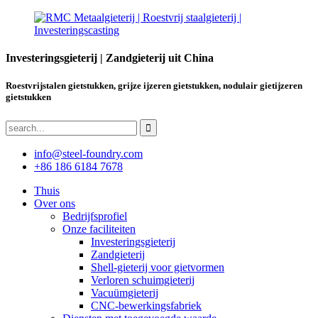
Investeringsgieterij | Zandgieterij uit China
Roestvrijstalen gietstukken, grijze ijzeren gietstukken, nodulair gietijzeren
gietstukken
info@steel-foundry.com
+86 186 6184 7678
Thuis
Over ons
Bedrijfsprofiel
Onze faciliteiten
Investeringsgieterij
Zandgieterij
Shell-gieterij voor gietvormen
Verloren schuimgieterij
Vacuümgieterij
CNC-bewerkingsfabriek