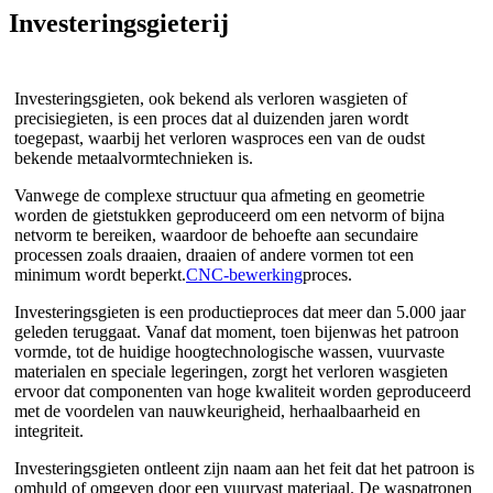
Investeringsgieterij
Investeringsgieten, ook bekend als verloren wasgieten of
precisiegieten, is een proces dat al duizenden jaren wordt
toegepast, waarbij het verloren wasproces een van de oudst
bekende metaalvormtechnieken is.
Vanwege de complexe structuur qua afmeting en geometrie
worden de gietstukken geproduceerd om een ​​netvorm of bijna
netvorm te bereiken, waardoor de behoefte aan secundaire
processen zoals draaien, draaien of andere vormen tot een
minimum wordt beperkt.
CNC-bewerking
proces.
Investeringsgieten is een productieproces dat meer dan 5.000 jaar
geleden teruggaat. Vanaf dat moment, toen bijenwas het patroon
vormde, tot de huidige hoogtechnologische wassen, vuurvaste
materialen en speciale legeringen, zorgt het verloren wasgieten
ervoor dat componenten van hoge kwaliteit worden geproduceerd
met de voordelen van nauwkeurigheid, herhaalbaarheid en
integriteit.
Investeringsgieten ontleent zijn naam aan het feit dat het patroon is
omhuld of omgeven door een vuurvast materiaal. De waspatronen