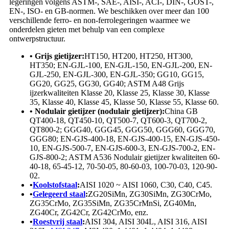
legeringen volgens ASTM-, SAE-, AISI-, ACI-, DIN-, GOST-,
EN-, ISO- en GB-normen. We beschikken over meer dan 100
verschillende ferro- en non-ferrolegeringen waarmee we
onderdelen gieten met behulp van een complexe
ontwerpstructuur.
• Grijs gietijzer:
HT150, HT200, HT250, HT300,
HT350; EN-GJL-100, EN-GJL-150, EN-GJL-200, EN-
GJL-250, EN-GJL-300, EN-GJL-350; GG10, GG15,
GG20, GG25, GG30, GG40; ASTM A48 Grijs
ijzerkwaliteiten Klasse 20, Klasse 25, Klasse 30, Klasse
35, Klasse 40, Klasse 45, Klasse 50, Klasse 55, Klasse 60.
• Nodulair gietijzer (nodulair gietijzer):
China GB
QT400-18, QT450-10, QT500-7, QT600-3, QT700-2,
QT800-2; GGG40, GGG45, GGG50, GGG60, GGG70,
GGG80; EN-GJS-400-18, EN-GJS-400-15, EN-GJS-450-
10, EN-GJS-500-7, EN-GJS-600-3, EN-GJS-700-2, EN-
GJS-800-2; ASTM A536 Nodulair gietijzer kwaliteiten 60-
40-18, 65-45-12, 70-50-05, 80-60-03, 100-70-03, 120-90-
02.
•
Koolstofstaal
:
AISI 1020 ~ AISI 1060, C30, C40, C45.
•
Gelegeerd staal
:
ZG20SiMn, ZG30SiMn, ZG30CrMo,
ZG35CrMo, ZG35SiMn, ZG35CrMnSi, ZG40Mn,
ZG40Cr, ZG42Cr, ZG42CrMo, enz.
•
Roestvrij staal
:
AISI 304, AISI 304L, AISI 316, AISI