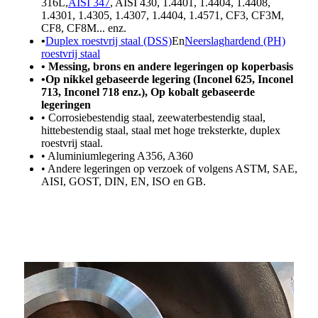
316L,
AISI 347
, AISI 430, 1.4401, 1.4404, 1.4408,
1.4301, 1.4305, 1.4307, 1.4404, 1.4571, CF3, CF3M,
CF8, CF8M... enz.
•
Duplex roestvrij staal (DSS)
En
Neerslaghardend (PH)
roestvrij staal
• Messing, brons en andere legeringen op koperbasis
•
Op nikkel gebaseerde legering (Inconel 625, Inconel
713, Inconel 718 enz.), Op kobalt gebaseerde
legeringen
• Corrosiebestendig staal, zeewaterbestendig staal,
hittebestendig staal, staal met hoge treksterkte, duplex
roestvrij staal.
• Aluminiumlegering A356, A360
• Andere legeringen op verzoek of volgens ASTM, SAE,
AISI, GOST, DIN, EN, ISO en GB.