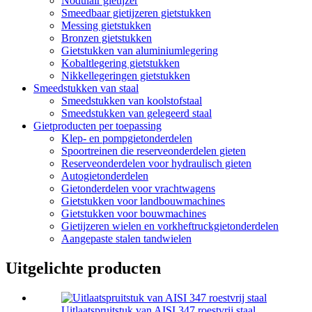
Nodulair gietijzer
Smeedbaar gietijzeren gietstukken
Messing gietstukken
Bronzen gietstukken
Gietstukken van aluminiumlegering
Kobaltlegering gietstukken
Nikkellegeringen gietstukken
Smeedstukken van staal
Smeedstukken van koolstofstaal
Smeedstukken van gelegeerd staal
Gietproducten per toepassing
Klep- en pompgietonderdelen
Spoortreinen die reserveonderdelen gieten
Reserveonderdelen voor hydraulisch gieten
Autogietonderdelen
Gietonderdelen voor vrachtwagens
Gietstukken voor landbouwmachines
Gietstukken voor bouwmachines
Gietijzeren wielen en vorkheftruckgietonderdelen
Aangepaste stalen tandwielen
Uitgelichte producten
Uitlaatspruitstuk van AISI 347 roestvrij staal