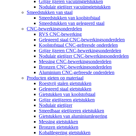
Grijze ijzeren vacuümgietstukken
Nodulair gietijzer vacuümgietstukken
Smeedstukken van staal
Smeedstukken van koolstofstaal
Smeedstukken van gelegeerd staal
CNC-bewerkingsonderdelen
RVS CNC-bewerking
Gelegeerd staal CNC-bewerkingsonderdelen
Koolstofstaal CNC-gefreesde onderdelen
Grijze ijzeren CNC-bewerkingsonderdelen
Nodulair gietijzer CNC-bewerkingsonderdelen
Messing CNC-bewerkingsonderdelen
Bronzen CNC-bewerkingsonderdelen
Aluminium CNC-gefreesde onderdelen
Producten gieten op materiaal
Roestvrij stalen gietstukken
Gelegeerd staal gietstukken
Gietstukken van koolstofstaal
Grijze gietijzeren gietstukken
Nodulair gietijzer
Smeedbaar gietijzeren gietstukken
Gietstukken van aluminiumlegering
Messing gietstukken
Bronzen gietstukken
Kobaltlegering gietstukken