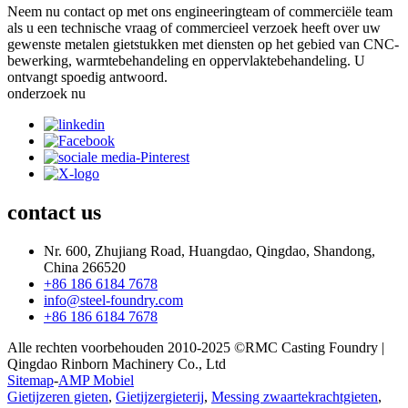
Neem nu contact op met ons engineeringteam of commerciële team
als u een technische vraag of commercieel verzoek heeft over uw
gewenste metalen gietstukken met diensten op het gebied van CNC-
bewerking, warmtebehandeling en oppervlaktebehandeling. U
ontvangt spoedig antwoord.
onderzoek nu
contact
us
Nr. 600, Zhujiang Road, Huangdao, Qingdao, Shandong,
China 266520
+86 186 6184 7678
info@steel-foundry.com
+86 186 6184 7678
Alle rechten voorbehouden 2010-2025 ©RMC Casting Foundry |
Qingdao Rinborn Machinery Co., Ltd
Sitemap
-
AMP Mobiel
Gietijzeren gieten
,
Gietijzergieterij
,
Messing zwaartekrachtgieten
,