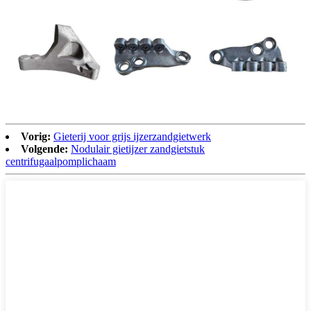
Vorig:
Gieterij voor grijs ijzerzandgietwerk
Volgende:
Nodulair gietijzer zandgietstuk
centrifugaalpomplichaam