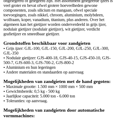
ongelegeerd of gelegeerd zijn. Het assortiment gelegeerde ijzers is
veel groter en bevat ofwel grotere hoeveelheden gewone
componenten, zoals silicium en mangaan, ofwel speciale
toevoegingen, zoals nikkel, chroom, aluminium, molybdeen,
wolfraam, koper, vanadium, titanium, plus anderen. Over het
algemeen kan het gietijzer worden onderverdeeld in grijs ijzer,
nodulair gietijzer (nodulair gietijzer), wit gietijzer, verdicht
grafietijzer en smeedbaar gietijzer.
Grondstoffen beschikbaar voor zandgieten
• Grijs ijzer: GJL-100, GJL-150, GJL-200, GJL-250, GJL-300,
GJL-350
• Nodulair gietijzer: GJS-400-18, GJS-40-15, GJS-450-10, GJS-
500-7, GJS-600-3, GJS-700-2, GJS-800-2
• Aluminium en hun legeringen
• Andere materialen en standaarden op aanvraag
Mogelijkheden van zandgieten met de hand gegoten:
• Maximale grootte: 1.500 mm × 1000 mm × 500 mm
• Gewichtsbereik: 0,5 kg - 500 kg
• Jaarlijkse capaciteit: 5.000 ton - 6.000 ton
• Toleranties: op aanvraag.
Mogelijkheden van zandgieten door automatische
vormmachines: