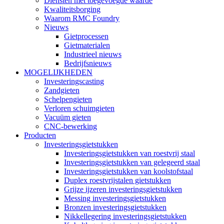
Diensten met toegevoegde waarde
Kwaliteitsborging
Waarom RMC Foundry
Nieuws
Gietprocessen
Gietmaterialen
Industrieel nieuws
Bedrijfsnieuws
MOGELIJKHEDEN
Investeringscasting
Zandgieten
Schelpengieten
Verloren schuimgieten
Vacuüm gieten
CNC-bewerking
Producten
Investeringsgietstukken
Investeringsgietstukken van roestvrij staal
Investeringsgietstukken van gelegeerd staal
Investeringsgietstukken van koolstofstaal
Duplex roestvrijstalen gietstukken
Grijze ijzeren investeringsgietstukken
Messing investeringsgietstukken
Bronzen investeringsgietstukken
Nikkellegering investeringsgietstukken