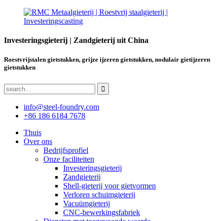
Investeringsgieterij | Zandgieterij uit China
Roestvrijstalen gietstukken, grijze ijzeren gietstukken, nodulair gietijzeren
gietstukken
info@steel-foundry.com
+86 186 6184 7678
Thuis
Over ons
Bedrijfsprofiel
Onze faciliteiten
Investeringsgieterij
Zandgieterij
Shell-gieterij voor gietvormen
Verloren schuimgieterij
Vacuümgieterij
CNC-bewerkingsfabriek