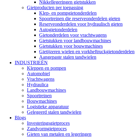
Nikkellegeringen gietstukken
Gietproducten per toepassing
Klep- en pompgietonderdelen
Spoortreinen die reserveonderdelen gieten
Reserveonderdelen voor hydraulisch gieten
Autogietonderdelen
Gietonderdelen voor vrachtwagens
Gietstukken voor landbouwmachines
Gietstukken voor bouwmachines
Gietijzeren wielen en vorkheftruckgietonderdelen
Aangepaste stalen tandwielen
INDUSTRIEËN
Kleppen en pompen
Automobiel
Vrachtwagens
Hydraulica
Landbouwmachines
Spoortreinen
Bouwmachines
Logistieke apparatuur
Gelegeerd stalen tandwielen
Blogs
Investeringsgietproces
Zandvormgietproces
Gieten van metalen en legeringen