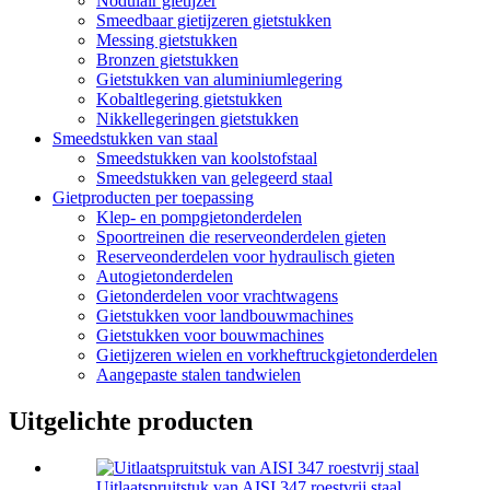
Nodulair gietijzer
Smeedbaar gietijzeren gietstukken
Messing gietstukken
Bronzen gietstukken
Gietstukken van aluminiumlegering
Kobaltlegering gietstukken
Nikkellegeringen gietstukken
Smeedstukken van staal
Smeedstukken van koolstofstaal
Smeedstukken van gelegeerd staal
Gietproducten per toepassing
Klep- en pompgietonderdelen
Spoortreinen die reserveonderdelen gieten
Reserveonderdelen voor hydraulisch gieten
Autogietonderdelen
Gietonderdelen voor vrachtwagens
Gietstukken voor landbouwmachines
Gietstukken voor bouwmachines
Gietijzeren wielen en vorkheftruckgietonderdelen
Aangepaste stalen tandwielen
Uitgelichte producten
Uitlaatspruitstuk van AISI 347 roestvrij staal