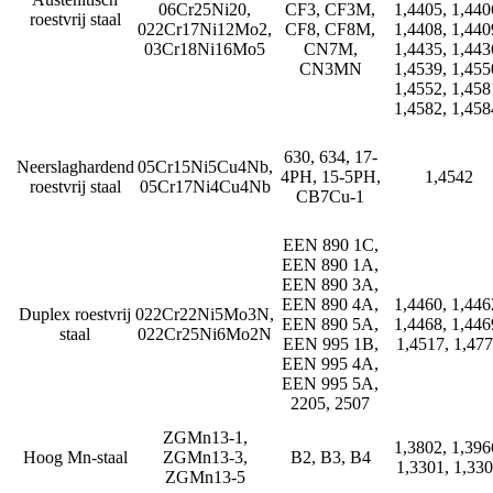
06Cr25Ni20,
CF3, CF3M,
1,4405, 1,440
roestvrij staal
022Cr17Ni12Mo2,
CF8, CF8M,
1,4408, 1,440
03Cr18Ni16Mo5
CN7M,
1,4435, 1,443
CN3MN
1,4539, 1,455
1,4552, 1,458
1,4582, 1,458
630, 634, 17-
Neerslaghardend
05Cr15Ni5Cu4Nb,
4PH, 15-5PH,
1,4542
roestvrij staal
05Cr17Ni4Cu4Nb
CB7Cu-1
EEN 890 1C,
EEN 890 1A,
EEN 890 3A,
EEN 890 4A,
1,4460, 1,446
Duplex roestvrij
022Cr22Ni5Mo3N,
EEN 890 5A,
1,4468, 1,446
staal
022Cr25Ni6Mo2N
EEN 995 1B,
1,4517, 1,47
EEN 995 4A,
EEN 995 5A,
2205, 2507
ZGMn13-1,
1,3802, 1,396
Hoog Mn-staal
ZGMn13-3,
B2, B3, B4
1,3301, 1,33
ZGMn13-5