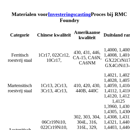
Materialen voor
Investeringscasting
Proces bij RMC
Foundry
Amerikaanse
Categorie
Chinese kwaliteit
Duitsland ra
kwaliteit
1,4000, 1,400
430, 431, 446,
Ferritisch
1Cr17, 022Cr12,
1,4008, 1,401
CA-15, CA6N,
roestvrij staal
10Cr17,
GX22CrNi17
CA6NM
GX4CrNi13-
1,4021, 1,402
1,4028, 1,405
Martensitisch
1Cr13, 2Cr13,
410, 420, 430,
1,4059, 1,410
roestvrij staal
3Cr13, 4Cr13,
440B, 440C
1,4112, 1,411
1,4120, 1,412
1,4125
1,3960, 1,430
1,4305, 1,430
302, 303, 304,
1,4308, 1,431
06Cr19Ni10,
304L, 316,
1,4321, 1,440
022Cr19Ni10,
316L, 329,
1,4403, 1,440
Austenitisch