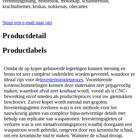
verbindingsstang, motorblok, motorkap, scharnierbout,
krachtafnemer, krukas, nokkenas, oliecarter.
Stuur een e-mail naar ons
Productdetail
Productlabels
Omdat de op koper gebaseerde legeringen kunnen messing en
brons tot zeer complexe onderdelen worden gevormd, waardoor ze
ideaal zijn voor de
investeringsgietproces
. Voortdurende
kostenschommelingen kunnen deze materialen zeer prijsgevoelig
maken, waardoor afval zeer kostbaar wordt, vooral als u CNC-
bewerking en/of smeden als productieproces voor uw gietstukken
beschouwt. Zuiver koper wordt meestal niet gegoten.
Investeringsgieten (verloren was) is een methode voor het
nauwkeurig gieten van complexe bijna-netvormige details met
behulp van replicatie van waspatronen. Investeringsgieten of
verloren was is een metaalvormingsproces waarbij doorgaans een
waspatroon wordt gebruikt, omgeven door een keramische schaal,
om een ​​keramische mal te maken. Wanneer de schaal droogt,