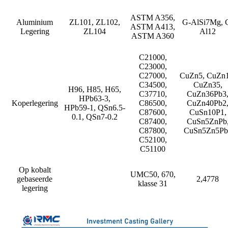
ASTM A356,
Aluminium
ZL101, ZL102,
G-AlSi7Mg, 
ASTM A413,
Legering
ZL104
Al12
ASTM A360
C21000,
C23000,
C27000,
CuZn5, CuZn1
C34500,
CuZn35,
H96, H85, H65,
C37710,
CuZn36Pb3
HPb63-3,
Koperlegering
C86500,
CuZn40Pb2
HPb59-1, QSn6.5-
C87600,
CuSn10P1,
0.1, QSn7-0.2
C87400,
CuSn5ZnPb
C87800,
CuSn5Zn5Pb
C52100,
C51100
Op kobalt
UMC50, 670,
gebaseerde
2,4778
klasse 31
legering