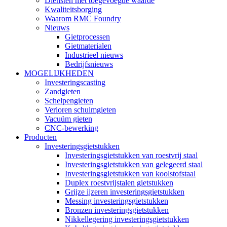
Diensten met toegevoegde waarde
Kwaliteitsborging
Waarom RMC Foundry
Nieuws
Gietprocessen
Gietmaterialen
Industrieel nieuws
Bedrijfsnieuws
MOGELIJKHEDEN
Investeringscasting
Zandgieten
Schelpengieten
Verloren schuimgieten
Vacuüm gieten
CNC-bewerking
Producten
Investeringsgietstukken
Investeringsgietstukken van roestvrij staal
Investeringsgietstukken van gelegeerd staal
Investeringsgietstukken van koolstofstaal
Duplex roestvrijstalen gietstukken
Grijze ijzeren investeringsgietstukken
Messing investeringsgietstukken
Bronzen investeringsgietstukken
Nikkellegering investeringsgietstukken