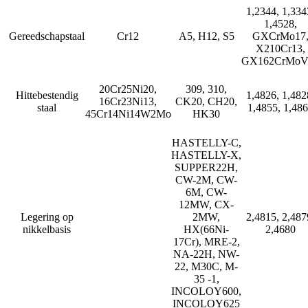
1,2344, 1,334
1,4528,
Gereedschapstaal
Cr12
A5, H12, S5
GXCrMo17
X210Cr13,
GX162CrMoV
20Cr25Ni20,
309, 310,
Hittebestendig
1,4826, 1,482
16Cr23Ni13,
CK20, CH20,
staal
1,4855, 1,48
45Cr14Ni14W2Mo
HK30
HASTELLY-C,
HASTELLY-X,
SUPPER22H,
CW-2M, CW-
6M, CW-
12MW, CX-
Legering op
2MW,
2,4815, 2,487
nikkelbasis
HX(66Ni-
2,4680
17Cr), MRE-2,
NA-22H, NW-
22, M30C, M-
35 -1,
INCOLOY600,
INCOLOY625