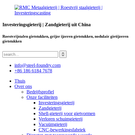
Investeringsgieterij | Zandgieterij uit China
Roestvrijstalen gietstukken, grijze ijzeren gietstukken, nodulair gietijzeren
gietstukken
info@steel-foundry.com
+86 186 6184 7678
Thuis
Over ons
Bedrijfsprofiel
Onze faciliteiten
Investeringsgieterij
Zandgieterij
Shell-gieterij voor gietvormen
Verloren schuimgieterij
Vacuümgieterij
CNC-bewerkingsfabriek