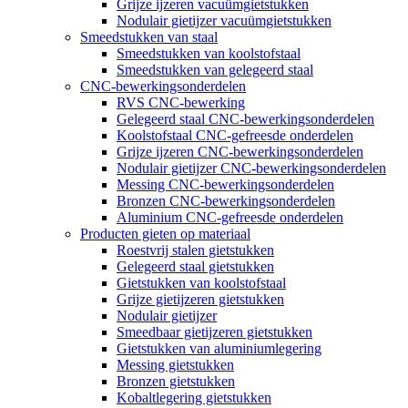
Grijze ijzeren vacuümgietstukken
Nodulair gietijzer vacuümgietstukken
Smeedstukken van staal
Smeedstukken van koolstofstaal
Smeedstukken van gelegeerd staal
CNC-bewerkingsonderdelen
RVS CNC-bewerking
Gelegeerd staal CNC-bewerkingsonderdelen
Koolstofstaal CNC-gefreesde onderdelen
Grijze ijzeren CNC-bewerkingsonderdelen
Nodulair gietijzer CNC-bewerkingsonderdelen
Messing CNC-bewerkingsonderdelen
Bronzen CNC-bewerkingsonderdelen
Aluminium CNC-gefreesde onderdelen
Producten gieten op materiaal
Roestvrij stalen gietstukken
Gelegeerd staal gietstukken
Gietstukken van koolstofstaal
Grijze gietijzeren gietstukken
Nodulair gietijzer
Smeedbaar gietijzeren gietstukken
Gietstukken van aluminiumlegering
Messing gietstukken
Bronzen gietstukken
Kobaltlegering gietstukken