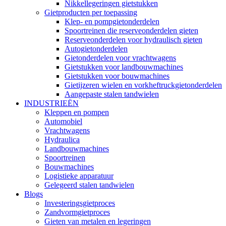
Nikkellegeringen gietstukken
Gietproducten per toepassing
Klep- en pompgietonderdelen
Spoortreinen die reserveonderdelen gieten
Reserveonderdelen voor hydraulisch gieten
Autogietonderdelen
Gietonderdelen voor vrachtwagens
Gietstukken voor landbouwmachines
Gietstukken voor bouwmachines
Gietijzeren wielen en vorkheftruckgietonderdelen
Aangepaste stalen tandwielen
INDUSTRIEËN
Kleppen en pompen
Automobiel
Vrachtwagens
Hydraulica
Landbouwmachines
Spoortreinen
Bouwmachines
Logistieke apparatuur
Gelegeerd stalen tandwielen
Blogs
Investeringsgietproces
Zandvormgietproces
Gieten van metalen en legeringen