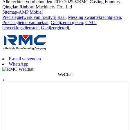
Alle rechten voorbehouden 2010-2025 ©RMC Casting Foundry |
Qingdao Rinborn Machinery Co., Ltd
Sitemap
-
AMP Mobiel
Precisiegietwerk van roestvrij staal
,
Messing zwaartekrachtgieten
,
Precisiegieten van metaal
,
Gietijzeren gieten
,
CNC-
bewerkingsdiensten
,
Gietijzergieterij
,
E-mail verzenden
WhatsApp
WeChat
x