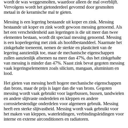
wordt de was weggesmolten, waardoor alleen de mal overblijft.
Vervolgens wordt het gietonderdeel gevormd door gesmolten
metaal in de keramische mal te gieten.
Messing is een legering bestaande uit koper en zink. Messing
bestaande uit koper en zink wordt gewoon messing genoemd. Als
het een verscheidenheid aan legeringen is die uit meer dan twee
elementen bestaan, wordt dit speciaal messing genoemd. Messing
is een koperlegering met zink als hoofdbestanddeel. Naarmate het
zinkgehalte toeneemt, nemen de sterkte en plasticiteit van de
legering aanzienlijk toe, maar de mechanische eigenschappen
zullen aanzienlijk afnemen na meer dan 47%, dus het zinkgehalte
van messing is minder dan 47%. Naast zink bevat gegoten messing
vaak legeringselementen zoals silicium, mangaan, aluminium en
lood.
Het gieten van messing heeft hogere mechanische eigenschappen
dan brons, maar de prijs is lager dan die van brons. Gegoten
messing wordt vaak gebruikt voor lagerbussen, bussen, tandwielen
en andere slijtvaste onderdelen en kleppen en andere
corrosiebestendige onderdelen voor algemeen gebruik. Messing
heeft een sterke slijtvastheid. Messing wordt vaak gebruikt voor
het maken van kleppen, waterleidingen, verbindingsleidingen voor
interne en externe airconditioners en radiatoren.