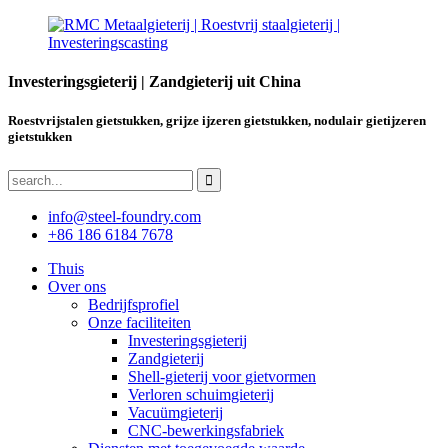
Investeringsgieterij | Zandgieterij uit China
Roestvrijstalen gietstukken, grijze ijzeren gietstukken, nodulair gietijzeren
gietstukken
info@steel-foundry.com
+86 186 6184 7678
Thuis
Over ons
Bedrijfsprofiel
Onze faciliteiten
Investeringsgieterij
Zandgieterij
Shell-gieterij voor gietvormen
Verloren schuimgieterij
Vacuümgieterij
CNC-bewerkingsfabriek