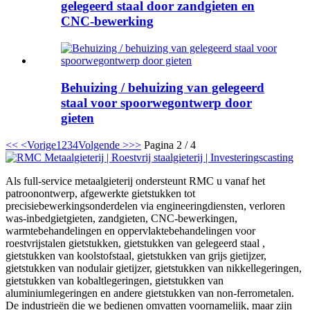
gelegeerd staal door zandgieten en
CNC-bewerking
Behuizing / behuizing van gelegeerd
staal voor spoorwegontwerp door
gieten
<<
<Vorige
1
2
3
4
Volgende >
>>
Pagina 2 / 4
Als full-service metaalgieterij ondersteunt RMC u vanaf het
patroonontwerp, afgewerkte gietstukken tot
precisiebewerkingsonderdelen via engineeringdiensten, verloren
was-inbedgietgieten, zandgieten, CNC-bewerkingen,
warmtebehandelingen en oppervlaktebehandelingen voor
roestvrijstalen gietstukken, gietstukken van gelegeerd staal ,
gietstukken van koolstofstaal, gietstukken van grijs gietijzer,
gietstukken van nodulair gietijzer, gietstukken van nikkellegeringen,
gietstukken van kobaltlegeringen, gietstukken van
aluminiumlegeringen en andere gietstukken van non-ferrometalen.
De industrieën die we bedienen omvatten voornamelijk, maar zijn