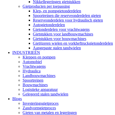
Nikkellegeringen gietstukken
Gietproducten per toepassing
Klep- en pompgietonderdelen
Spoortreinen die reserveonderdelen gieten
Reserveonderdelen voor hydraulisch gieten
Autogietonderdelen
Gietonderdelen voor vrachtwagens
Gietstukken voor landbouwmachines
Gietstukken voor bouwmachines
Gietijzeren wielen en vorkheftruckgietonderdelen
Aangepaste stalen tandwielen
INDUSTRIEËN
Kleppen en pompen
Automobiel
Vrachtwagens
Hydraulica
Landbouwmachines
Spoortreinen
Bouwmachines
Logistieke apparatuur
Gelegeerd stalen tandwielen
Blogs
Investeringsgietproces
Zandvormgietproces
Gieten van metalen en legeringen