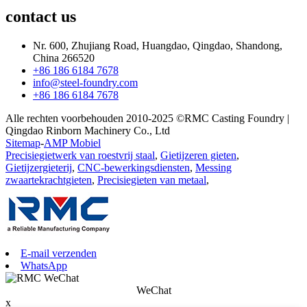
contact
us
Nr. 600, Zhujiang Road, Huangdao, Qingdao, Shandong,
China 266520
+86 186 6184 7678
info@steel-foundry.com
+86 186 6184 7678
Alle rechten voorbehouden 2010-2025 ©RMC Casting Foundry |
Qingdao Rinborn Machinery Co., Ltd
Sitemap
-
AMP Mobiel
Precisiegietwerk van roestvrij staal
,
Gietijzeren gieten
,
Gietijzergieterij
,
CNC-bewerkingsdiensten
,
Messing
zwaartekrachtgieten
,
Precisiegieten van metaal
,
E-mail verzenden
WhatsApp
WeChat
x