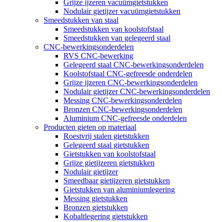
Grijze ijzeren vacuümgietstukken
Nodulair gietijzer vacuümgietstukken
Smeedstukken van staal
Smeedstukken van koolstofstaal
Smeedstukken van gelegeerd staal
CNC-bewerkingsonderdelen
RVS CNC-bewerking
Gelegeerd staal CNC-bewerkingsonderdelen
Koolstofstaal CNC-gefreesde onderdelen
Grijze ijzeren CNC-bewerkingsonderdelen
Nodulair gietijzer CNC-bewerkingsonderdelen
Messing CNC-bewerkingsonderdelen
Bronzen CNC-bewerkingsonderdelen
Aluminium CNC-gefreesde onderdelen
Producten gieten op materiaal
Roestvrij stalen gietstukken
Gelegeerd staal gietstukken
Gietstukken van koolstofstaal
Grijze gietijzeren gietstukken
Nodulair gietijzer
Smeedbaar gietijzeren gietstukken
Gietstukken van aluminiumlegering
Messing gietstukken
Bronzen gietstukken
Kobaltlegering gietstukken