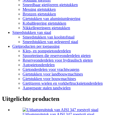
Nodulair gietijzer
Smeedbaar gietijzeren gietstukken
Messing gietstukken
Bronzen gietstukken
Gietstukken van aluminiumlegering
Kobaltlegering gietstukken
Nikkellegeringen gietstukken
Smeedstukken van staal
Smeedstukken van koolstofstaal
Smeedstukken van gelegeerd staal
Gietproducten per toepassing
Klep- en pompgietonderdelen
Spoortreinen die reserveonderdelen gieten
Reserveonderdelen voor hydraulisch gieten
Autogietonderdelen
Gietonderdelen voor vrachtwagens
Gietstukken voor landbouwmachines
Gietstukken voor bouwmachines
Gietijzeren wielen en vorkheftruckgietonderdelen
Aangepaste stalen tandwielen
Uitgelichte producten
Uitlaatspruitstuk van AISI 347 roestvrij staal