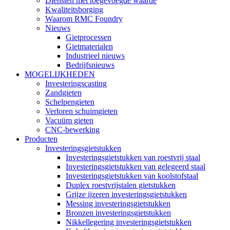
Diensten met toegevoegde waarde
Kwaliteitsborging
Waarom RMC Foundry
Nieuws
Gietprocessen
Gietmaterialen
Industrieel nieuws
Bedrijfsnieuws
MOGELIJKHEDEN
Investeringscasting
Zandgieten
Schelpengieten
Verloren schuimgieten
Vacuüm gieten
CNC-bewerking
Producten
Investeringsgietstukken
Investeringsgietstukken van roestvrij staal
Investeringsgietstukken van gelegeerd staal
Investeringsgietstukken van koolstofstaal
Duplex roestvrijstalen gietstukken
Grijze ijzeren investeringsgietstukken
Messing investeringsgietstukken
Bronzen investeringsgietstukken
Nikkellegering investeringsgietstukken